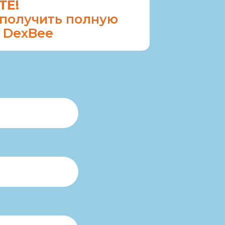
ТЕ!
и получить полную
 DexBee