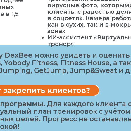
ыгоднее
вирусные фото, которым
жных
клиенты с радостью дел
 в 1,5
в соцсетях. Камера работ
как в сухих, так и в мокр
зонах
ИИ-ассистент «Виртуаль
тренер»
у DexBee можно увидеть и оценить 
, Yobody Fitness, Fitness House, а т
 Jumping, GetJump, Jump&Sweat и д
 закрепить клиентов?
 программы.
Для каждого клиента 
уальный план тренировок с учётом
ных целей. Прогресс не останавли
окой!