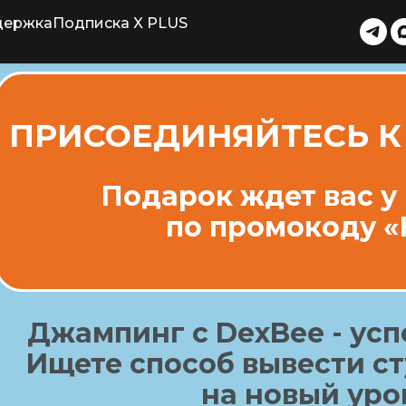
держка
Подписка X PLUS
ПРИСОЕДИНЯЙТЕСЬ К
Подарок ждет вас 
по промокоду
«
Джампинг с DexBee - усп
Ищете способ вывести с
на новый уро