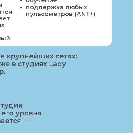
обучение
и
поддержка любых
ятся
пульсометров (ANT+)
ает
ых
ный
в крупнейших сетях:
акже в студиях Lady
р.
студии
 его уровня
вается —