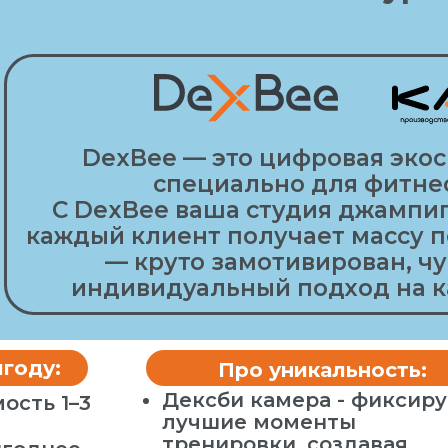
DexBee — это цифровая экос
специально для фитне
С DexBee ваша студия джампиг
каждый клиент получает массу 
— круто замотивирован, чу
индивидуальный подход на к
году:
Про уникальность:
Дексби камера - фиксиру
ость 1–3
лучшие моменты
тренировки, создавая