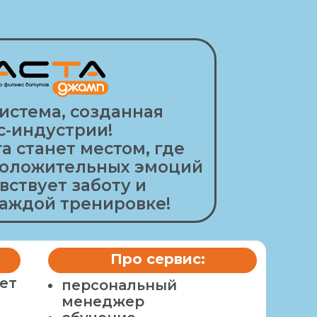
истема, созданная
с-индустрии!
а станет местом, где
положительных эмоций
вствует заботу и
аждой тренировке!
Про сервис:
ет
персональный
менеджер