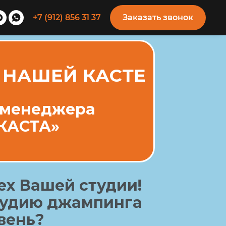
+7 (912) 856 31 37
Заказать звонок
 НАШЕЙ КАСТЕ
у менеджера
КАСТА»
ех Вашей студии!
тудию джампинга
вень?