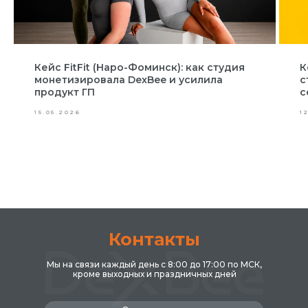
Кейc FitFit (Наро-Фоминск): как студия
К
монетизировала DexBee и усилила
с
продукт ГП
с
15.05.2026
1
Контакты
Мы на связи каждый день с 8:00 до 17:00 по МСК,
кроме выходных и праздничных дней