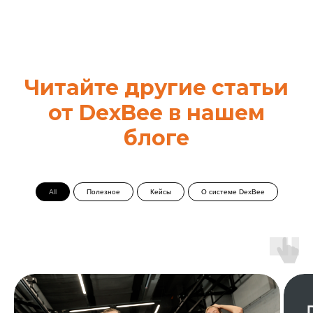
Читайте другие статьи
от DexBee в нашем
блоге
All
Полезное
Кейсы
О системе DexBee