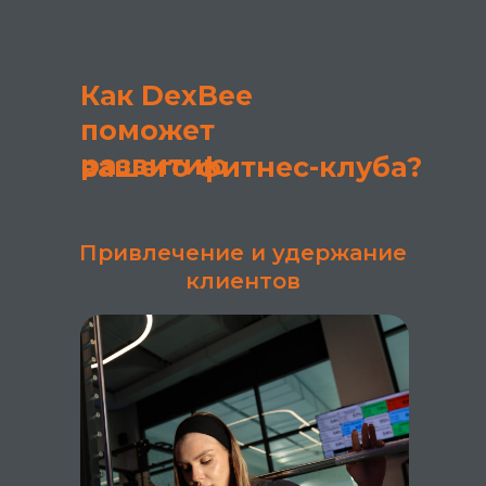
Как DexBee
поможет
развитию
вашего фитнес-клуба?
Привлечение и удержание
клиентов