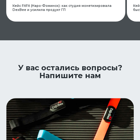
Кейc FitFit (Наро-Фоминск): как студия монетизировала
Кей
DexBee и усилила продукт ГП
быс
Формат тренировок с DexBee:
групповая тренировка, мини-гр
Направление тренировок:
сайкл, функциональный тренинг
У вас остались вопросы?
высокоинтенсивные направле
Напишите нам