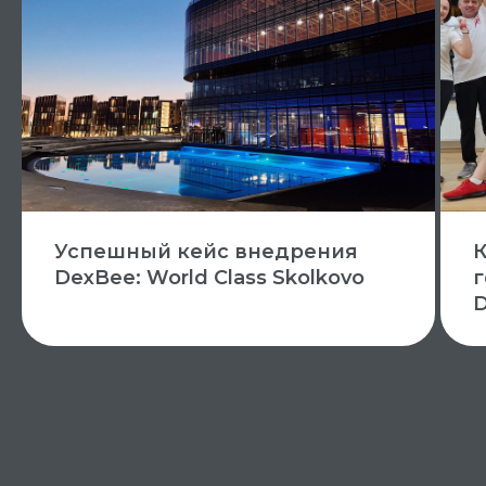
Успешный кейс внедрения
К
DexBee: World Class Skolkovo
г